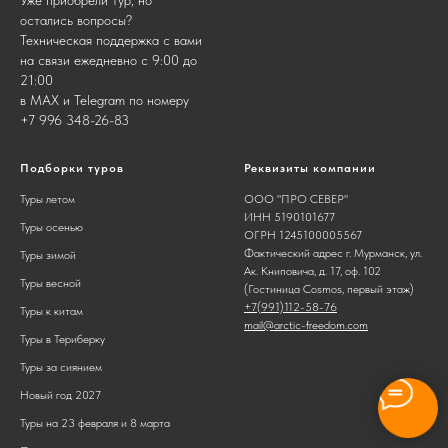
остались вопросы?
Техническая поддержка с вами
на связи ежедневно с 9:00 до
21:00
в MAX и Telegram по номеру
+7 996 348-26-83
Подборки туров
Реквизиты компании
Туры летом
ООО "ПРО СЕВЕР"
ИНН 5190101677
Туры осенью
ОГРН 1245100005567
Фактический адрес г. Мурманск, ул.
Туры зимой
Ак. Книповича, д. 17, оф. 102
Туры весной
(Гостиница Cosmos, первый этаж)
+7(
991)112-58-76
Туры к китам
mail@arctic-freedom.com
Туры в Териберку
Туры за сиянием
Новый год 2027
Туры на 23 февраля и 8 марта