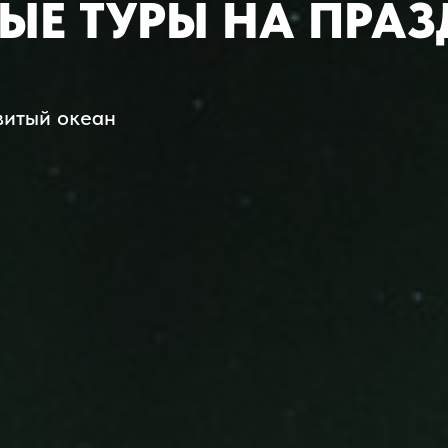
Е ТУРЫ НА ПРА
витый океан