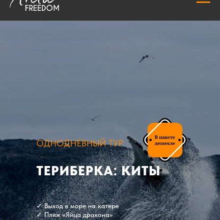
ОДНОДНЕВНЫЙ ТУР
ТЕРИБЕРКА: КИТЫ
✓ Выход в море на катере
✓ Пляж «Яйца дракона»