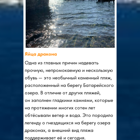
Яйца дракона
Одна из главных причин надевать
прочную, непромокаемую и нескользкую
обувь — это необычный каменный пляж,
расположенный на берегу Батарейского
озера. В отличие от других пляжей,
он заполнен гладкими камнями, которые
на протяжении многих сотен лет
обтёсывали ветер и вода. Это породило
легенду о гнездящихся на берегу озера
драконах, а внешний вид пляжа
поддерживает её и сегодня.