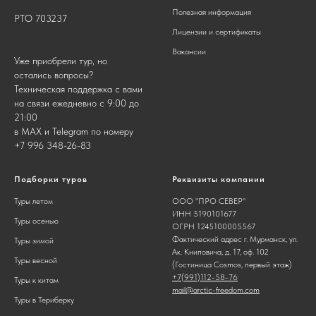
Полезная информация
РТО 703237
Лицензии и сертификаты
Вакансии
Уже приобрели тур, но
остались вопросы?
Техническая поддержка с вами
на связи ежедневно с 9:00 до
21:00
в MAX и Telegram по номеру
+7 996 348-26-83
Подборки туров
Реквизиты компании
Туры летом
ООО "ПРО СЕВЕР"
ИНН 5190101677
Туры осенью
ОГРН 1245100005567
Фактический адрес г. Мурманск, ул.
Туры зимой
Ак. Книповича, д. 17, оф. 102
Туры весной
(Гостиница Cosmos, первый этаж)
+7(
991)112-58-76
Туры к китам
mail@arctic-freedom.com
Туры в Териберку