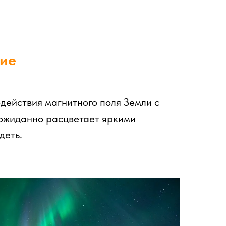
ние
действия магнитного поля Земли с
еожиданно расцветает яркими
деть.