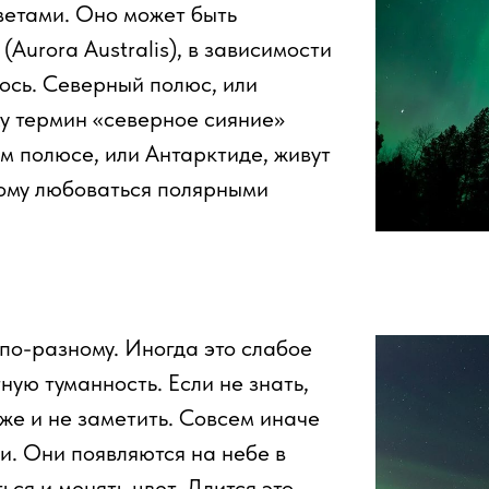
ветами. Оно может быть
(Aurora Australis), в зависимости
ось. Северный полюс, или
му термин «северное сияние»
м полюсе, или Антарктиде, живут
тому любоваться полярными
по-разному. Иногда это слабое
ую туманность. Если не знать,
аже и не заметить. Совсем иначе
и. Они появляются на небе в
ься и менять цвет. Длится это