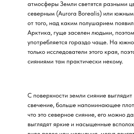
атмосферы Земли светятся разными ц
северным (Aurora Borealis) или южным 
от того, над каким полушарием появил
Арктика, гуще заселен людьми, поэто
употребляется гораздо чаще. На южно
только исследователи этого края, поэ
сияниями там практически некому.
С поверхности земли сияние выглядит 
свечение, больше напоминающее плотн
что это северное сияние, его можно д
выглядят яркие и насыщенные всполох
виде полос или мерцания, могут двигат