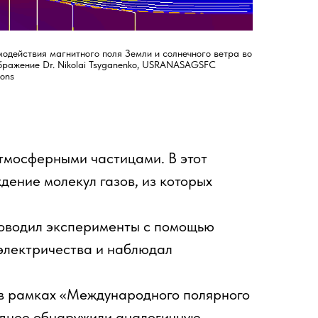
одействия магнитного поля Земли и солнечного ветра во
бражение Dr. Nikolai Tsyganenko, USRANASAGSFC
ons
атмосферными частицами. В этот
ение молекул газов, из которых
роводил эксперименты с помощью
 электричества и наблюдал
 в рамках «Международного полярного
озднее обнаружили аналогичную