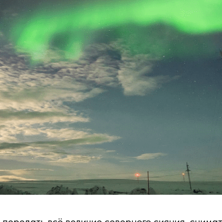
передать всё величие северного сияния, снимат