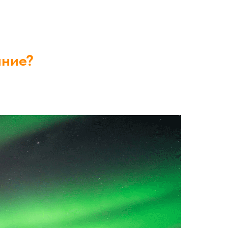
яние?