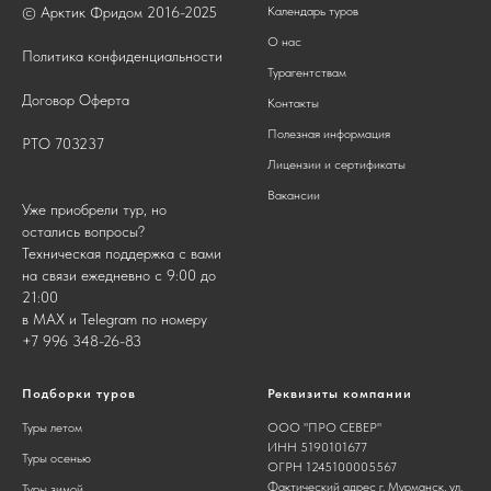
Календарь туров
© Арктик Фридом 2016-2025
О нас
Политика конфиденциальности
Турагентствам
Договор Оферта
Контакты
Полезная информация
РТО 703237
Лицензии и сертификаты
Вакансии
Уже приобрели тур, но
остались вопросы?
Техническая поддержка с вами
на связи ежедневно с 9:00 до
21:00
в MAX и Telegram по номеру
+7 996 348-26-83
Подборки туров
Реквизиты компании
Туры летом
ООО "ПРО СЕВЕР"
ИНН 5190101677
Туры осенью
ОГРН 1245100005567
Фактический адрес г. Мурманск, ул.
Туры зимой